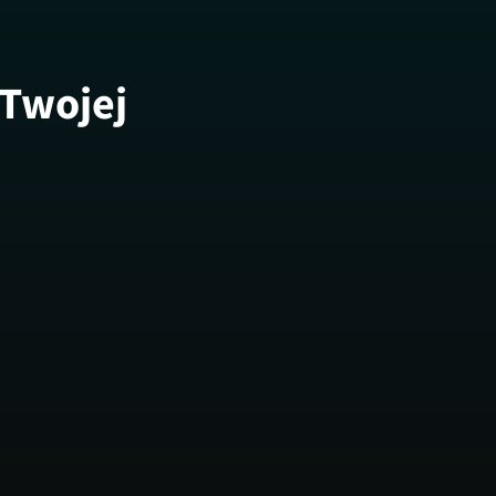
 Twojej