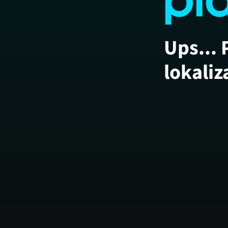
Ups... 
lokaliz