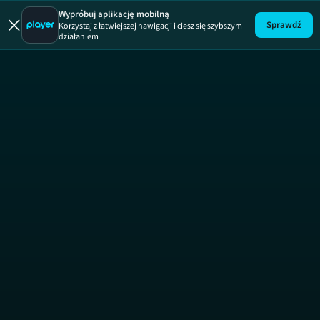
Wypróbuj aplikację mobilną
Sprawdź
Korzystaj z łatwiejszej nawigacji i ciesz się szybszym
działaniem