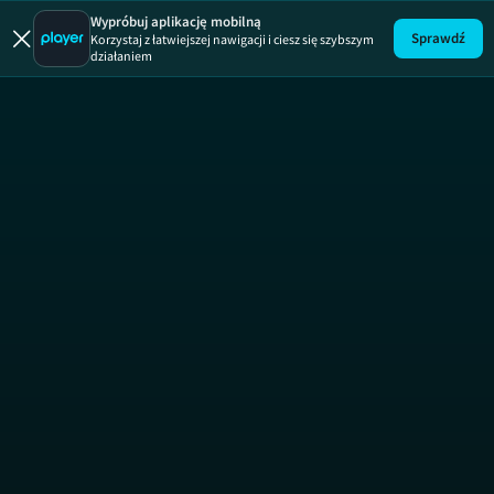
Nastoletn
Wypróbuj aplikację mobilną
Sprawdź
Korzystaj z łatwiejszej nawigacji i ciesz się szybszym
działaniem