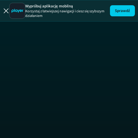
Uliczne wyśc
Uliczne wyścigi
Wypróbuj aplikację mobilną
Sprawdź
Korzystaj z łatwiejszej nawigacji i ciesz się szybszym
działaniem