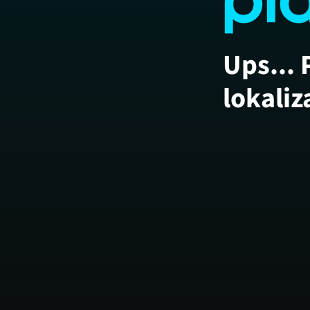
Ups... 
lokaliz