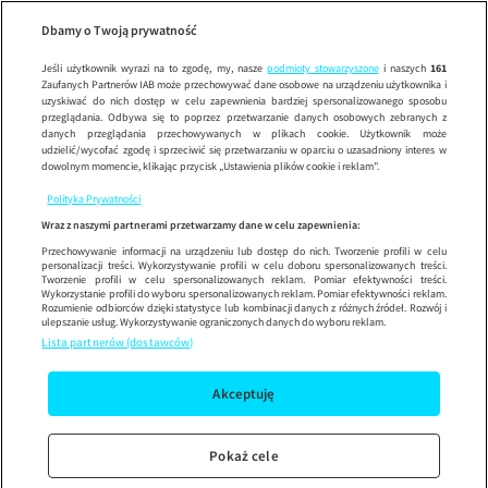
05:23
1 na 100
10 dni z tatą
100 dn
Wypróbuj aplikację mobilną
Dbamy o Twoją prywatność
Sprawdź
Korzystaj z łatwiejszej nawigacji i ciesz się szybszym
działaniem
Jeśli użytkownik wyrazi na to zgodę, my, nasze
podmioty stowarzyszone
i naszych
161
Zaufanych Partnerów IAB może przechowywać dane osobowe na urządzeniu użytkownika i
uzyskiwać do nich dostęp w celu zapewnienia bardziej spersonalizowanego sposobu
przeglądania. Odbywa się to poprzez przetwarzanie danych osobowych zebranych z
danych przeglądania przechowywanych w plikach cookie. Użytkownik może
udzielić/wycofać zgodę i sprzeciwić się przetwarzaniu w oparciu o uzasadniony interes w
dowolnym momencie, klikając przycisk „Ustawienia plików cookie i reklam”.
Polityka Prywatności
Wraz z naszymi partnerami przetwarzamy dane w celu zapewnienia:
Przechowywanie informacji na urządzeniu lub dostęp do nich. Tworzenie profili w celu
personalizacji treści. Wykorzystywanie profili w celu doboru spersonalizowanych treści.
Tworzenie profili w celu spersonalizowanych reklam. Pomiar efektywności treści.
Wykorzystanie profili do wyboru spersonalizowanych reklam. Pomiar efektywności reklam.
Rozumienie odbiorców dzięki statystyce lub kombinacji danych z różnych źródeł. Rozwój i
ulepszanie usług. Wykorzystywanie ograniczonych danych do wyboru reklam.
Lista partnerów (dostawców)
Akceptuję
Pokaż cele