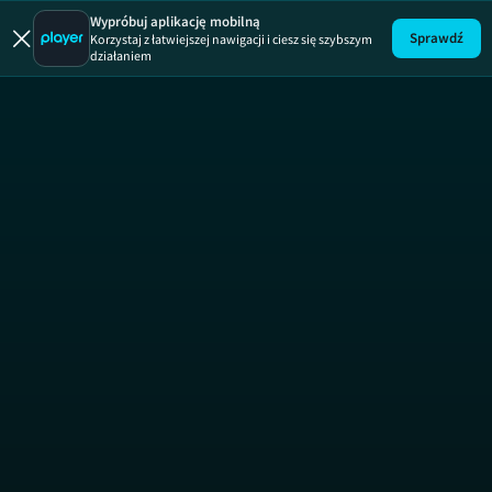
Wolverine
Wypróbuj aplikację mobilną
Sprawdź
Korzystaj z łatwiejszej nawigacji i ciesz się szybszym
działaniem