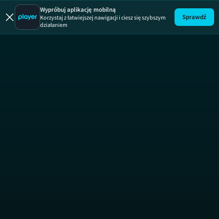
GoldenEye
Wypróbuj aplikację mobilną
Sprawdź
Korzystaj z łatwiejszej nawigacji i ciesz się szybszym
działaniem