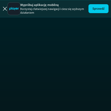
W sidłach 
Wypróbuj aplikację mobilną
Sprawdź
Korzystaj z łatwiejszej nawigacji i ciesz się szybszym
działaniem