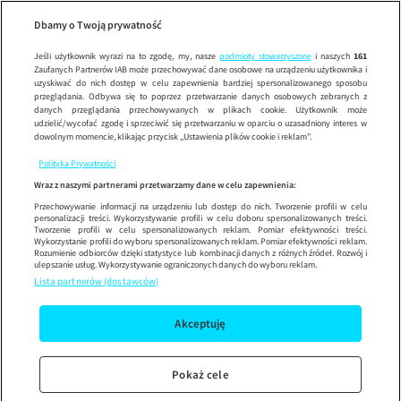
Polo
Wypróbuj aplikację mobilną
Dbamy o Twoją prywatność
Sprawdź
Korzystaj z łatwiejszej nawigacji i ciesz się szybszym
działaniem
Jeśli użytkownik wyrazi na to zgodę, my, nasze
podmioty stowarzyszone
i naszych
161
Zaufanych Partnerów IAB może przechowywać dane osobowe na urządzeniu użytkownika i
uzyskiwać do nich dostęp w celu zapewnienia bardziej spersonalizowanego sposobu
przeglądania. Odbywa się to poprzez przetwarzanie danych osobowych zebranych z
danych przeglądania przechowywanych w plikach cookie. Użytkownik może
udzielić/wycofać zgodę i sprzeciwić się przetwarzaniu w oparciu o uzasadniony interes w
dowolnym momencie, klikając przycisk „Ustawienia plików cookie i reklam”.
Polityka Prywatności
Wraz z naszymi partnerami przetwarzamy dane w celu zapewnienia:
Przechowywanie informacji na urządzeniu lub dostęp do nich. Tworzenie profili w celu
personalizacji treści. Wykorzystywanie profili w celu doboru spersonalizowanych treści.
Tworzenie profili w celu spersonalizowanych reklam. Pomiar efektywności treści.
Wykorzystanie profili do wyboru spersonalizowanych reklam. Pomiar efektywności reklam.
Rozumienie odbiorców dzięki statystyce lub kombinacji danych z różnych źródeł. Rozwój i
ulepszanie usług. Wykorzystywanie ograniczonych danych do wyboru reklam.
Lista partnerów (dostawców)
Akceptuję
Pokaż cele