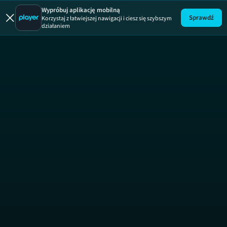
John Wick 2
Wypróbuj aplikację mobilną
Sprawdź
Korzystaj z łatwiejszej nawigacji i ciesz się szybszym
działaniem