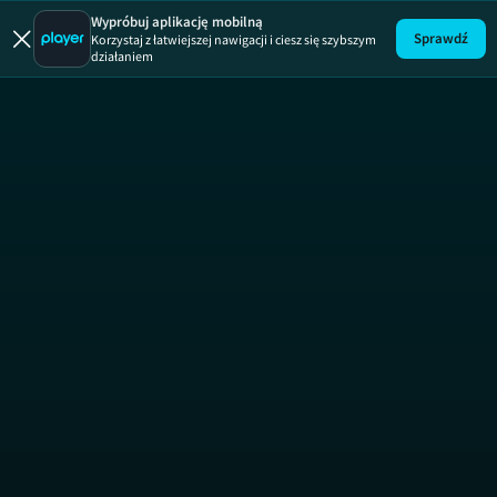
Syndyka
Wypróbuj aplikację mobilną
Sprawdź
Korzystaj z łatwiejszej nawigacji i ciesz się szybszym
działaniem