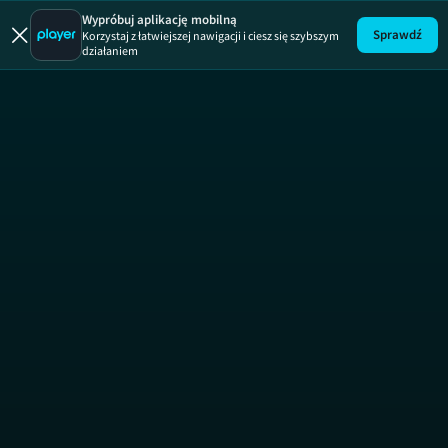
Wypróbuj aplikację mobilną
Sprawdź
Korzystaj z łatwiejszej nawigacji i ciesz się szybszym
Priscilla
działaniem