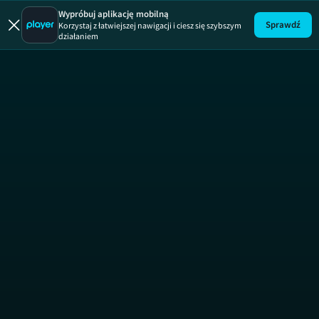
Sezon na m
Wypróbuj aplikację mobilną
Sprawdź
Korzystaj z łatwiejszej nawigacji i ciesz się szybszym
działaniem