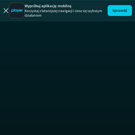
Armand
Wypróbuj aplikację mobilną
Sprawdź
Korzystaj z łatwiejszej nawigacji i ciesz się szybszym
działaniem