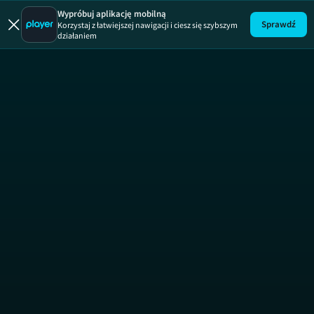
Dumbo
Wypróbuj aplikację mobilną
Sprawdź
Korzystaj z łatwiejszej nawigacji i ciesz się szybszym
działaniem