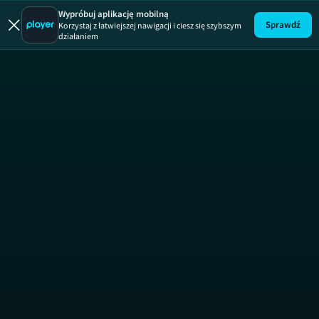
Mała Syrenka
Wypróbuj aplikację mobilną
Sprawdź
Korzystaj z łatwiejszej nawigacji i ciesz się szybszym
działaniem