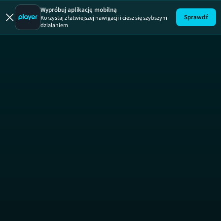
Wierzę w Ci
Wypróbuj aplikację mobilną
Sprawdź
Korzystaj z łatwiejszej nawigacji i ciesz się szybszym
działaniem