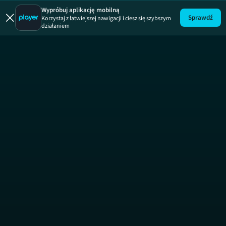
Wypróbuj aplikację mobilną
Sprawdź
Korzystaj z łatwiejszej nawigacji i ciesz się szybszym
działaniem