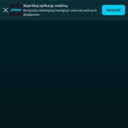
Wakacje
Wypróbuj aplikację mobilną
Sprawdź
Korzystaj z łatwiejszej nawigacji i ciesz się szybszym
działaniem