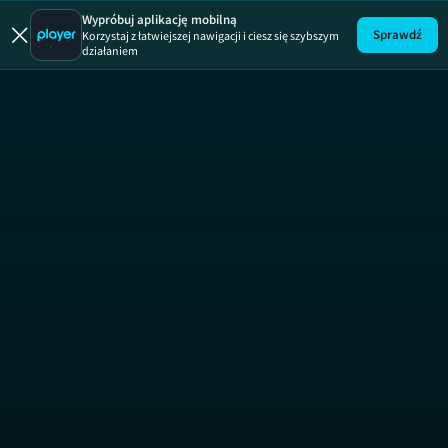
Wypróbuj aplikację mobilną
Sprawdź
Korzystaj z łatwiejszej nawigacji i ciesz się szybszym
działaniem