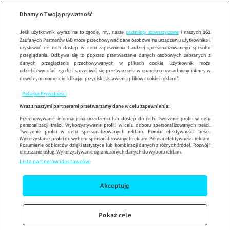
Wypróbuj aplikację mobilną
Dbamy o Twoją prywatność
Sprawdź
Korzystaj z łatwiejszej nawigacji i ciesz się szybszym
działaniem
Jeśli użytkownik wyrazi na to zgodę, my, nasze
podmioty stowarzyszone
i naszych
161
Zaufanych Partnerów IAB może przechowywać dane osobowe na urządzeniu użytkownika i
uzyskiwać do nich dostęp w celu zapewnienia bardziej spersonalizowanego sposobu
przeglądania. Odbywa się to poprzez przetwarzanie danych osobowych zebranych z
danych przeglądania przechowywanych w plikach cookie. Użytkownik może
udzielić/wycofać zgodę i sprzeciwić się przetwarzaniu w oparciu o uzasadniony interes w
dowolnym momencie, klikając przycisk „Ustawienia plików cookie i reklam”.
Polityka Prywatności
Wraz z naszymi partnerami przetwarzamy dane w celu zapewnienia:
Przechowywanie informacji na urządzeniu lub dostęp do nich. Tworzenie profili w celu
personalizacji treści. Wykorzystywanie profili w celu doboru spersonalizowanych treści.
Tworzenie profili w celu spersonalizowanych reklam. Pomiar efektywności treści.
Wykorzystanie profili do wyboru spersonalizowanych reklam. Pomiar efektywności reklam.
Rozumienie odbiorców dzięki statystyce lub kombinacji danych z różnych źródeł. Rozwój i
ulepszanie usług. Wykorzystywanie ograniczonych danych do wyboru reklam.
Lista partnerów (dostawców)
Akceptuję
Pokaż cele