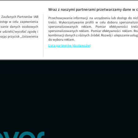
Randka w No
Wraz z naszymi partnerami przetwarzamy dane w c
1
Zaufanych Partnerów IAB
Przechowywanie informacji na urządzeniu lub dostęp do nich.
ostęp w celu zapewnienia
treści. Wykorzystywanie profili w celu doboru spersonalizo
arzanie danych osobowych
spersonalizowanych reklam. Pomiar efektywności treś
spersonalizowanych reklam. Pomiar efektywności reklam. Roz
 udzielić/wycofać zgodę i
kombinacji danych z różnych źródeł. Rozwój i ulepszanie usł
kając przycisk „Ustawienia
do wyboru reklam.
Lista partnerów (dostawców)