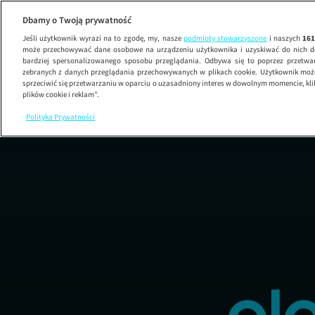
Dbamy o Twoją prywatność
Jeśli użytkownik wyrazi na to zgodę, my, nasze
podmioty stowarzyszone
i naszych
16
może przechowywać dane osobowe na urządzeniu użytkownika i uzyskiwać do nich d
bardziej spersonalizowanego sposobu przeglądania. Odbywa się to poprzez przetw
zebranych z danych przeglądania przechowywanych w plikach cookie. Użytkownik może
sprzeciwić się przetwarzaniu w oparciu o uzasadniony interes w dowolnym momencie, kli
plików cookie i reklam”.
Polityka Prywatności