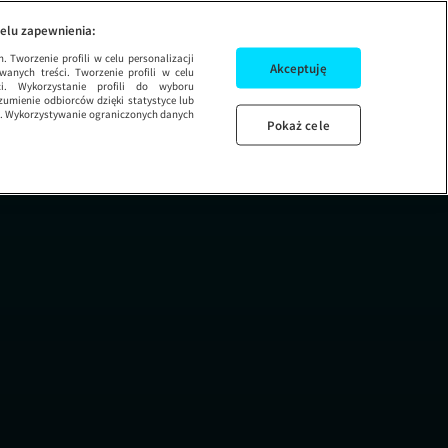
wym Jorku
elu zapewnienia:
 Tworzenie profili w celu personalizacji
Akceptuję
wanych treści. Tworzenie profili w celu
ci. Wykorzystanie profili do wyboru
umienie odbiorców dzięki statystyce lub
ug. Wykorzystywanie ograniczonych danych
Pokaż cele