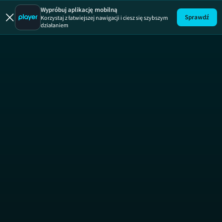
Odlot
UP
Wypróbuj aplikację mobilną
Sprawdź
Korzystaj z łatwiejszej nawigacji i ciesz się szybszym
działaniem