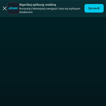
Shrek Trzeci
Wypróbuj aplikację mobilną
Sprawdź
Korzystaj z łatwiejszej nawigacji i ciesz się szybszym
działaniem