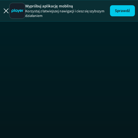
Szczęki: o
Wypróbuj aplikację mobilną
Sprawdź
Korzystaj z łatwiejszej nawigacji i ciesz się szybszym
działaniem