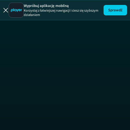
Boogeyman
Wypróbuj aplikację mobilną
Sprawdź
Korzystaj z łatwiejszej nawigacji i ciesz się szybszym
działaniem