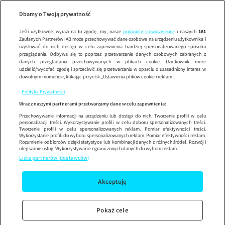
Pakt z diabł
Wypróbuj aplikację mobilną
Dbamy o Twoją prywatność
Sprawdź
Korzystaj z łatwiejszej nawigacji i ciesz się szybszym
działaniem
Jeśli użytkownik wyrazi na to zgodę, my, nasze
podmioty stowarzyszone
i naszych
161
Zaufanych Partnerów IAB może przechowywać dane osobowe na urządzeniu użytkownika i
uzyskiwać do nich dostęp w celu zapewnienia bardziej spersonalizowanego sposobu
przeglądania. Odbywa się to poprzez przetwarzanie danych osobowych zebranych z
danych przeglądania przechowywanych w plikach cookie. Użytkownik może
udzielić/wycofać zgodę i sprzeciwić się przetwarzaniu w oparciu o uzasadniony interes w
dowolnym momencie, klikając przycisk „Ustawienia plików cookie i reklam”.
Polityka Prywatności
Wraz z naszymi partnerami przetwarzamy dane w celu zapewnienia:
Przechowywanie informacji na urządzeniu lub dostęp do nich. Tworzenie profili w celu
personalizacji treści. Wykorzystywanie profili w celu doboru spersonalizowanych treści.
Tworzenie profili w celu spersonalizowanych reklam. Pomiar efektywności treści.
Wykorzystanie profili do wyboru spersonalizowanych reklam. Pomiar efektywności reklam.
Rozumienie odbiorców dzięki statystyce lub kombinacji danych z różnych źródeł. Rozwój i
ulepszanie usług. Wykorzystywanie ograniczonych danych do wyboru reklam.
Lista partnerów (dostawców)
Akceptuję
Pokaż cele