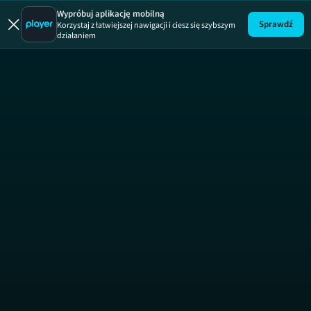
Żółwik Sa
Wypróbuj aplikację mobilną
Sprawdź
Korzystaj z łatwiejszej nawigacji i ciesz się szybszym
działaniem