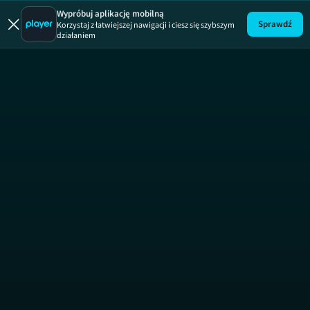
Wypróbuj aplikację mobilną
Sprawdź
Korzystaj z łatwiejszej nawigacji i ciesz się szybszym
działaniem