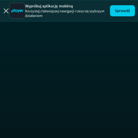
Na granicy
Wypróbuj aplikację mobilną
Sprawdź
Korzystaj z łatwiejszej nawigacji i ciesz się szybszym
działaniem