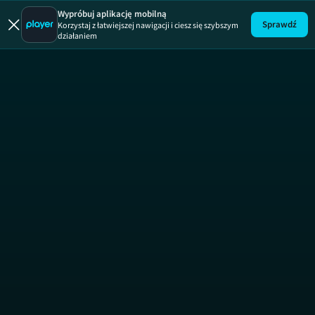
Toni i rodzina
Wypróbuj aplikację mobilną
Sprawdź
Korzystaj z łatwiejszej nawigacji i ciesz się szybszym
działaniem