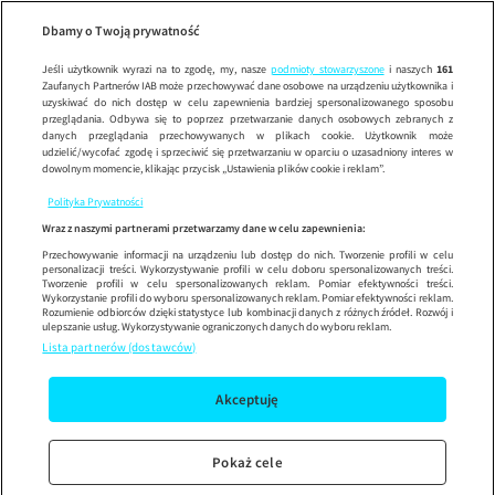
Czwarta wł
Wypróbuj aplikację mobilną
Dbamy o Twoją prywatność
Sprawdź
Korzystaj z łatwiejszej nawigacji i ciesz się szybszym
działaniem
Jeśli użytkownik wyrazi na to zgodę, my, nasze
podmioty stowarzyszone
i naszych
161
Zaufanych Partnerów IAB może przechowywać dane osobowe na urządzeniu użytkownika i
uzyskiwać do nich dostęp w celu zapewnienia bardziej spersonalizowanego sposobu
przeglądania. Odbywa się to poprzez przetwarzanie danych osobowych zebranych z
danych przeglądania przechowywanych w plikach cookie. Użytkownik może
udzielić/wycofać zgodę i sprzeciwić się przetwarzaniu w oparciu o uzasadniony interes w
dowolnym momencie, klikając przycisk „Ustawienia plików cookie i reklam”.
Polityka Prywatności
Wraz z naszymi partnerami przetwarzamy dane w celu zapewnienia:
Przechowywanie informacji na urządzeniu lub dostęp do nich. Tworzenie profili w celu
personalizacji treści. Wykorzystywanie profili w celu doboru spersonalizowanych treści.
Tworzenie profili w celu spersonalizowanych reklam. Pomiar efektywności treści.
Wykorzystanie profili do wyboru spersonalizowanych reklam. Pomiar efektywności reklam.
Rozumienie odbiorców dzięki statystyce lub kombinacji danych z różnych źródeł. Rozwój i
ulepszanie usług. Wykorzystywanie ograniczonych danych do wyboru reklam.
Lista partnerów (dostawców)
Akceptuję
Pokaż cele