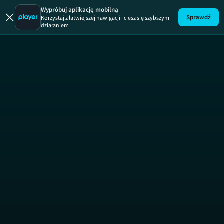
Thor: M
Wypróbuj aplikację mobilną
Sprawdź
Korzystaj z łatwiejszej nawigacji i ciesz się szybszym
działaniem