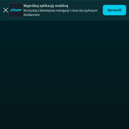
Dorwać Mał
Wypróbuj aplikację mobilną
Sprawdź
Korzystaj z łatwiejszej nawigacji i ciesz się szybszym
działaniem