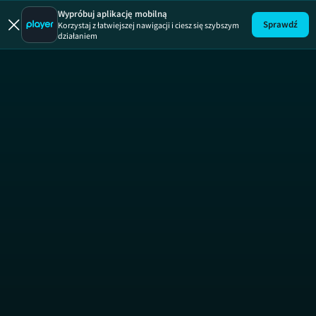
Podróż
Wypróbuj aplikację mobilną
Sprawdź
Korzystaj z łatwiejszej nawigacji i ciesz się szybszym
działaniem