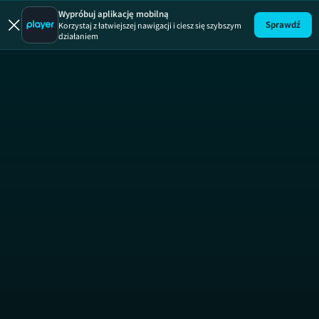
Mean Girls
Wypróbuj aplikację mobilną
Sprawdź
Korzystaj z łatwiejszej nawigacji i ciesz się szybszym
działaniem