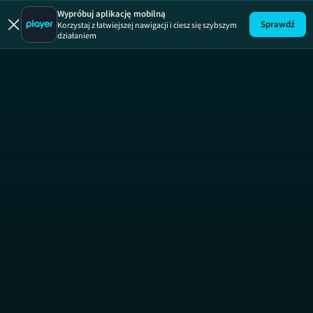
Sypiając z
Wypróbuj aplikację mobilną
Sprawdź
Korzystaj z łatwiejszej nawigacji i ciesz się szybszym
działaniem