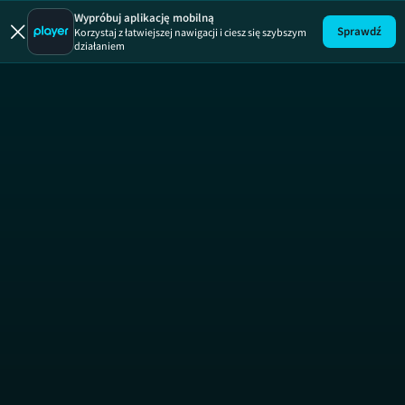
Wypróbuj aplikację mobilną
Sprawdź
Korzystaj z łatwiejszej nawigacji i ciesz się szybszym
działaniem