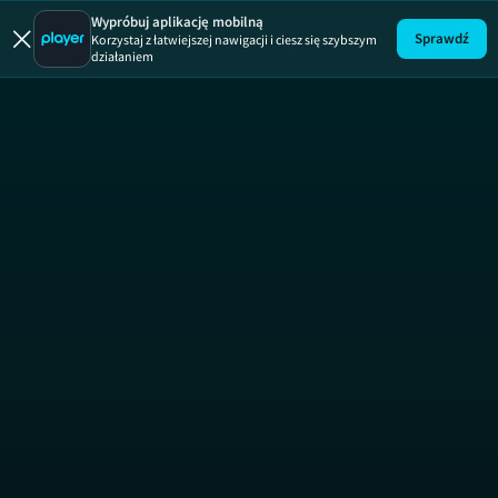
Termina
Wypróbuj aplikację mobilną
Sprawdź
Korzystaj z łatwiejszej nawigacji i ciesz się szybszym
działaniem