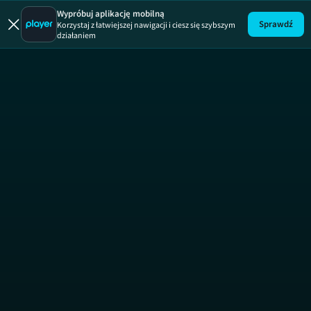
Regentka
Wypróbuj aplikację mobilną
Sprawdź
Korzystaj z łatwiejszej nawigacji i ciesz się szybszym
działaniem