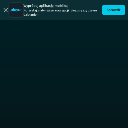
Wypróbuj aplikację mobilną
Sprawdź
Korzystaj z łatwiejszej nawigacji i ciesz się szybszym
działaniem