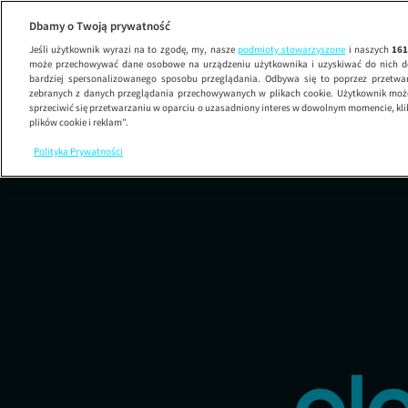
Kac Ve
Dbamy o Twoją prywatność
Jeśli użytkownik wyrazi na to zgodę, my, nasze
podmioty stowarzyszone
i naszych
16
może przechowywać dane osobowe na urządzeniu użytkownika i uzyskiwać do nich d
bardziej spersonalizowanego sposobu przeglądania. Odbywa się to poprzez przetw
zebranych z danych przeglądania przechowywanych w plikach cookie. Użytkownik może
sprzeciwić się przetwarzaniu w oparciu o uzasadniony interes w dowolnym momencie, kli
plików cookie i reklam”.
Polityka Prywatności