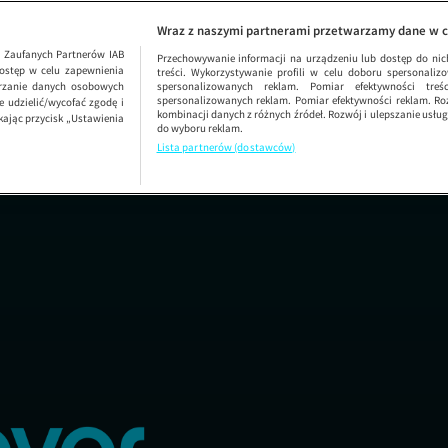
gas
Wraz z naszymi partnerami przetwarzamy dane w c
1
Zaufanych Partnerów IAB
Przechowywanie informacji na urządzeniu lub dostęp do nich.
ostęp w celu zapewnienia
treści. Wykorzystywanie profili w celu doboru spersonalizo
arzanie danych osobowych
spersonalizowanych reklam. Pomiar efektywności treś
spersonalizowanych reklam. Pomiar efektywności reklam. Roz
 udzielić/wycofać zgodę i
kombinacji danych z różnych źródeł. Rozwój i ulepszanie usł
kając przycisk „Ustawienia
do wyboru reklam.
Lista partnerów (dostawców)