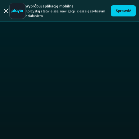
Plan B
Wypróbuj aplikację mobilną
Sprawdź
Korzystaj z łatwiejszej nawigacji i ciesz się szybszym
działaniem