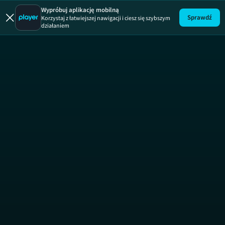
Buzz Astral
Wypróbuj aplikację mobilną
Sprawdź
Korzystaj z łatwiejszej nawigacji i ciesz się szybszym
działaniem