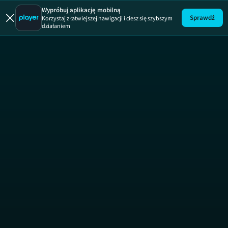
Zanim s
Wypróbuj aplikację mobilną
Sprawdź
Korzystaj z łatwiejszej nawigacji i ciesz się szybszym
działaniem