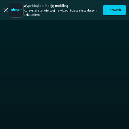
Wypróbuj aplikację mobilną
Sprawdź
Korzystaj z łatwiejszej nawigacji i ciesz się szybszym
działaniem