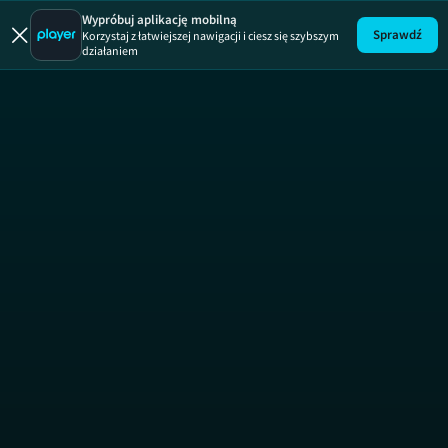
Wypróbuj aplikację mobilną
Sprawdź
Korzystaj z łatwiejszej nawigacji i ciesz się szybszym
działaniem