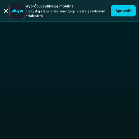
Wypróbuj aplikację mobilną
Sprawdź
Korzystaj z łatwiejszej nawigacji i ciesz się szybszym
działaniem
Bękart