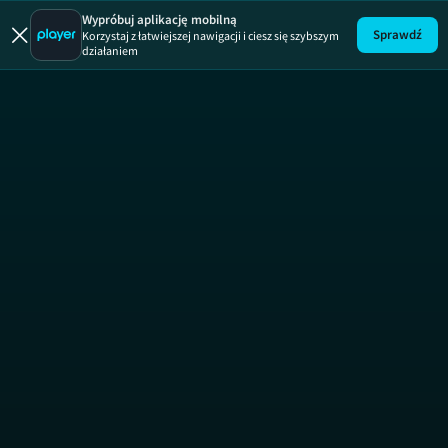
Wypróbuj aplikację mobilną
Sprawdź
Korzystaj z łatwiejszej nawigacji i ciesz się szybszym
działaniem